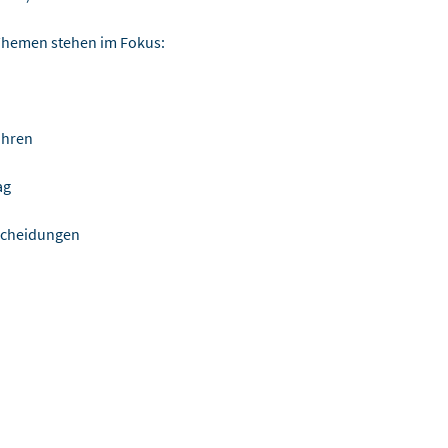
e Themen stehen im Fokus:
ahren
ag
scheidungen