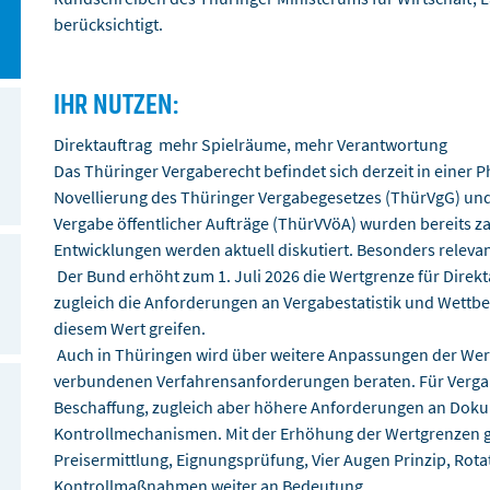
berücksichtigt.
IHR NUTZEN:
Direktauftrag  mehr Spielräume, mehr Verantwortung
Das Thüringer Vergaberecht befindet sich derzeit in einer 
Novellierung des Thüringer Vergabegesetzes (ThürVgG) und
Vergabe öffentlicher Aufträge (ThürVVöA) wurden bereits 
Entwicklungen werden aktuell diskutiert. Besonders relevant
 Der Bund erhöht zum 1. Juli 2026 die Wertgrenze für Direkt
zugleich die Anforderungen an Vergabestatistik und Wettbew
diesem Wert greifen.
 Auch in Thüringen wird über weitere Anpassungen der We
verbundenen Verfahrensanforderungen beraten. Für Vergabes
Beschaffung, zugleich aber höhere Anforderungen an Dokum
Kontrollmechanismen. Mit der Erhöhung der Wertgrenzen
Preisermittlung, Eignungsprüfung, Vier Augen Prinzip, Rota
Kontrollmaßnahmen weiter an Bedeutung.