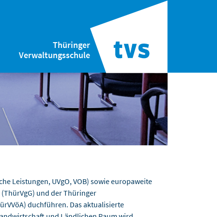
Thüringer
Verwaltungsschule
liche Leistungen, UVgO, VOB) sowie europaweite
 (ThürVgG) und der Thüringer
hürVVöA) duchführen. Das aktualisierte
Landwirtschaft und Ländlichen Raum wird