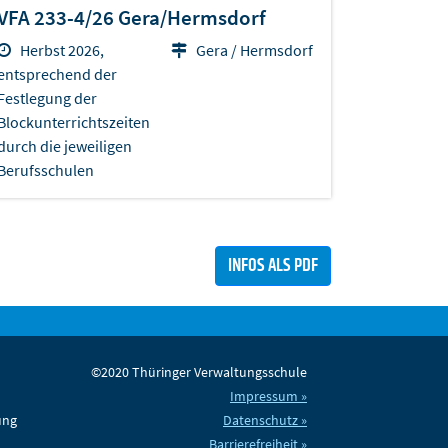
VFA 233-4/26 Gera/Hermsdorf
Herbst 2026,
Gera / Hermsdorf
entsprechend der
Festlegung der
Blockunterrichtszeiten
durch die jeweiligen
Berufsschulen
INFOS ALS PDF
©2020 Thüringer Verwaltungsschule
Impressum »
ung
Datenschutz »
Barrierefreiheit »