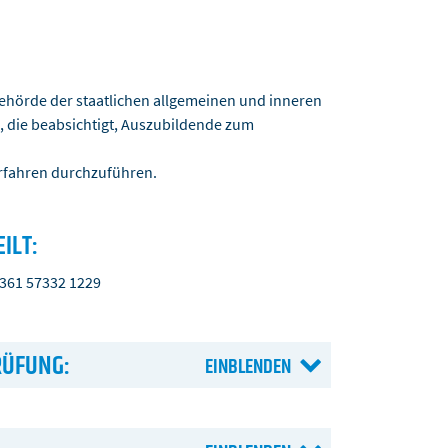
ehörde der staatlichen allgemeinen und inneren
n, die beabsichtigt, Auszubildende zum
erfahren durchzuführen.
ILT:
0361 57332 1229
RÜFUNG: