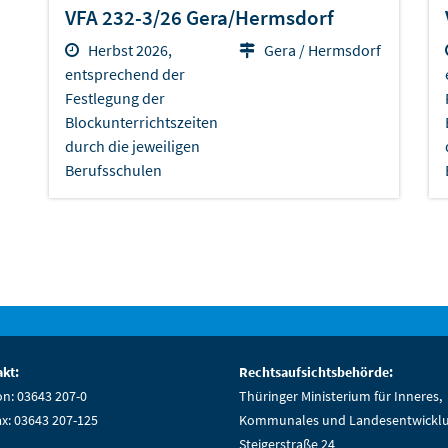
VFA 232-3/26 Gera/Hermsdorf
Herbst 2026,
Gera / Hermsdorf
entsprechend der
Festlegung der
Blockunterrichtszeiten
durch die jeweiligen
Berufsschulen
kt:
Rechtsaufsichtsbehörde:
on: 03643 207-0
Thüringer Ministerium für Inneres,
ax: 03643 207-125
Kommunales und Landesentwickl
Steigerstraße 24