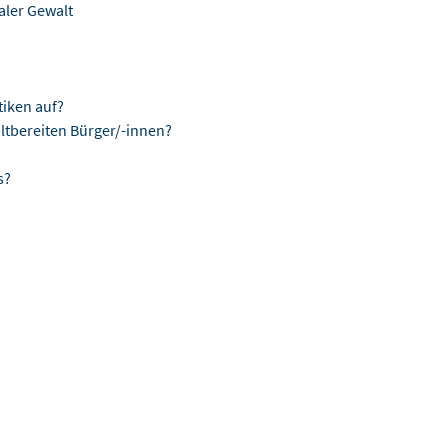
baler Gewalt
tiken auf?
ltbereiten Bürger/-innen?
s?