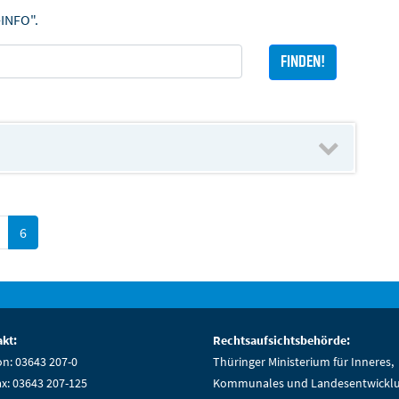
-INFO".
6
kt:
Rechtsaufsichtsbehörde:
on: 03643 207-0
Thüringer Ministerium für Inneres,
ax: 03643 207-125
Kommunales und Landesentwickl