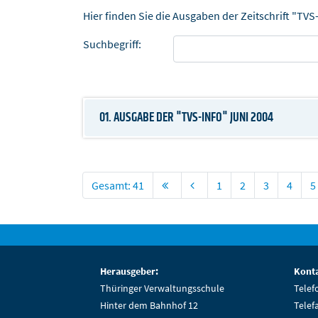
Hier finden Sie die Ausgaben der Zeitschrift "TVS
Suchbegriff:
01. AUSGABE DER "TVS-INFO" JUNI 2004
Gesamt: 41
1
2
3
4
5
Herausgeber:
Konta
Thüringer Verwaltungsschule
Telef
Hinter dem Bahnhof 12
Telef