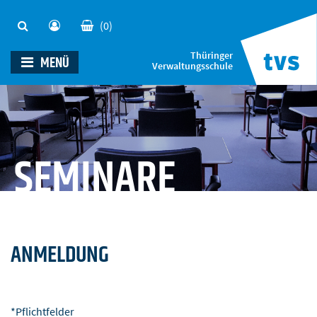
(0)
Thüringer
MENÜ
Verwaltungsschule
SEMINARE
ANMELDUNG
*Pflichtfelder